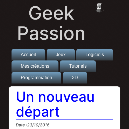
Geek
Passion
Accueil
Jeux
Logiciels
Mes créations
Tutoriels
Programmation
3D
Un nouveau
départ
Date :23/10/2016