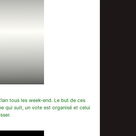
an tous les week-end. Le but de ces
qui suit, un vote est organisé et celui
sser.