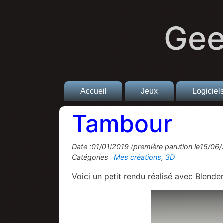
Gee
Accueil
Jeux
Logiciel
Tambour
Date :01/01/2019 (première parution le15/06
Catégories :
Mes créations
,
3D
Voici un petit rendu réalisé avec Blen