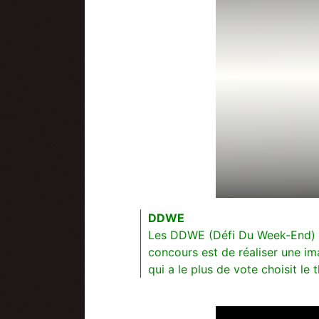
DDWE
Les DDWE (Défi Du Week-End) s
concours est de réaliser une im
qui a le plus de vote choisit le