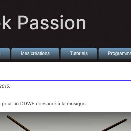
k Passion
s
Mes créations
Tutoriels
Programma
/2015)
der pour un DDWE consacré à la musique.