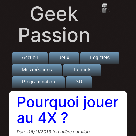
Geek
Passion
Accueil
Jeux
Logiciels
Mes créations
Tutoriels
Programmation
3D
Pourquoi jouer
au 4X ?
Date :15/11/2016 (première parution