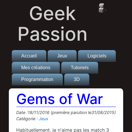
Geek
Passion
Accueil
Jeux
Logiciels
Mes créations
Tutoriels
Programmation
3D
Gems of War
Date :18/11/2016 (première parution le31/08/2015)
Catégorie :
Jeux
Habituellement, je n'aime pas les match 3