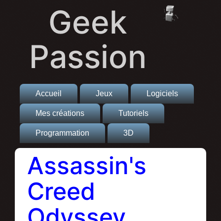
Geek
Passion
Accueil
Jeux
Logiciels
Mes créations
Tutoriels
Programmation
3D
Assassin's
Creed
Odyssey