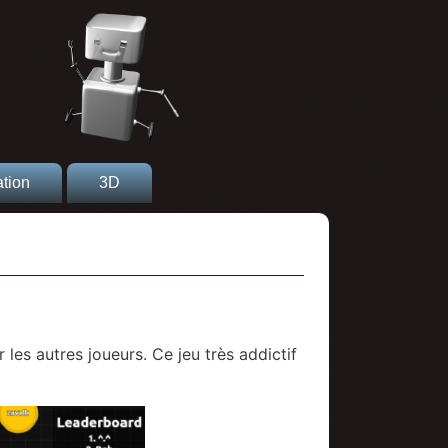
tion
3D
 les autres joueurs. Ce jeu très addictif