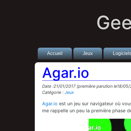
Gee
Accueil
Jeux
Logiciel
Agar.io
Date :21/01/2017 (première parution le18/05
Catégorie :
Jeux
Agar.io
est un jeu sur navigateur où vous 
me rappelle un peu la première phase d