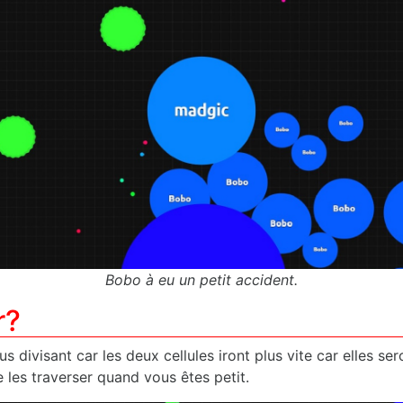
Bobo à eu un petit accident.
r?
s divisant car les deux cellules iront plus vite car elles se
 les traverser quand vous êtes petit.