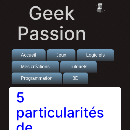
Geek
Passion
Accueil
Jeux
Logiciels
Mes créations
Tutoriels
Programmation
3D
5
particularités
de